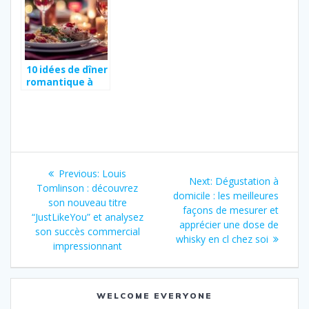
famille : de l’oie
rôtie aux
desserts
alsaciens
10 idées de dîner
romantique à
petit prix avec
des recettes
aphrodisiaques
Post
Previous
Previous:
Louis
Next
Next:
Dégustation à
navigation
post:
Tomlinson : découvrez
post:
domicile : les meilleures
son nouveau titre
façons de mesurer et
“JustLikeYou” et analysez
apprécier une dose de
son succès commercial
whisky en cl chez soi
impressionnant
WELCOME EVERYONE