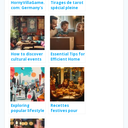
HornyVillaGame.
Tirages de tarot
com: Germany’s
spécial pleine
New Gaming
lune : Que faut-il
Craze
faire un soir de
pleine lune pour
révéler votre
chemin spirituel
?
How to discover
Essential Tips for
cultural events
Efficient Home
while enhancing
Moving on a
your home
Budget
experience
Exploring
Recettes
popular lifestyle
festives pour
trends shaping
célébrez la
modern society
tradition de la
Saint-Martin en