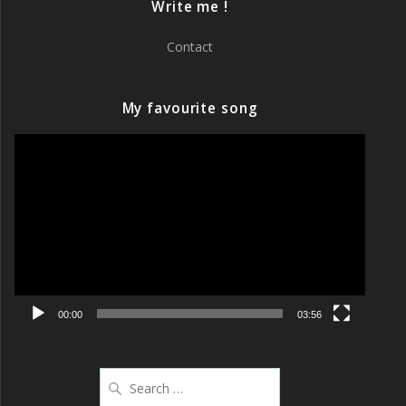
Write me !
Contact
My favourite song
Video
Player
00:00
03:56
Search
for: