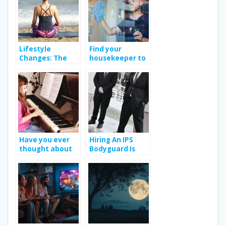
Lifestyle
Find your
Changes: The
housekeeper to
Key for a
improve your
Healthy Life
daily life
Have you ever
Hiring An IPS
thought about
Bodyguard Is
learning music
Worth Your
sheets using
While – Why So?
Beethoven
scores?